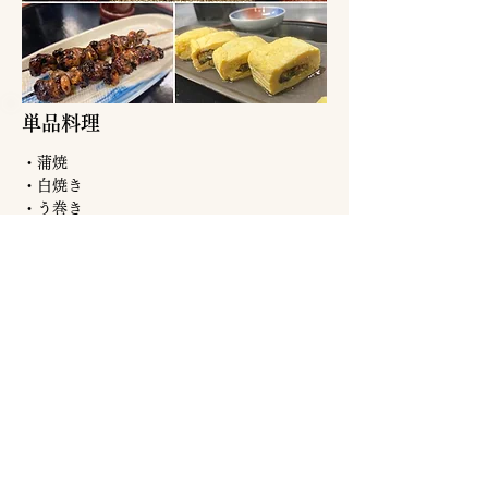
​単品料理
・蒲焼
・白焼き
・う巻き
・うざく
・肝焼き
・骨揚げ
​・ふぐの唐揚げ
​など一品料理ご用意しております