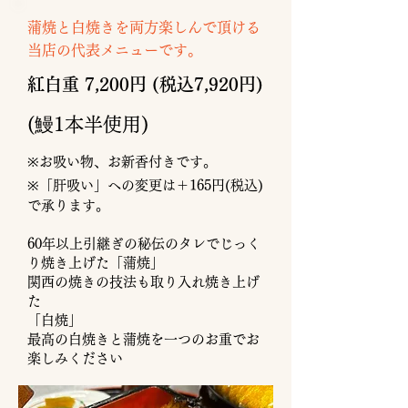
​蒲焼と白焼きを両方楽しんで頂ける
当店の代表メニューです。
​紅白重 7,200円 (税込7,920円)
​(鰻1本半使用)
※お吸い物、お新香付きです。
※「肝吸い」への変更は＋165円(税込)
で承ります。
60年以上引継ぎの秘伝のタレでじっく
り焼き上げた「蒲焼」
関西の焼きの技法も取り入れ焼き上げ
た
​「白焼」
​最高の白焼きと蒲焼を一つのお重でお
楽しみください