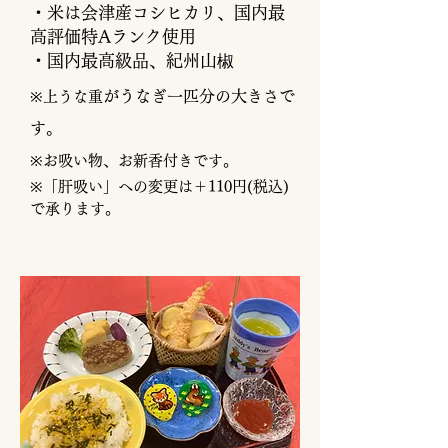
​​・米は会津産コシヒカリ、国内最
高評価特Aランク使用
​・国内最高級品、紀州山椒
がうなぎ一匹分の大きさで
※上うな重
す。
※お吸い物、お新香付きです。
※「肝吸い」への変更は＋110円(税込)
で承ります。